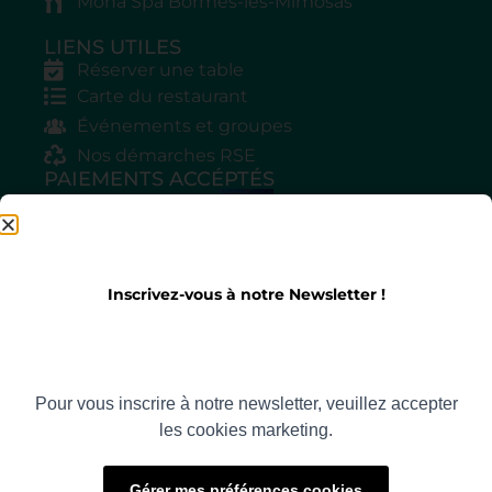
Mona Spa Bormes-les-Mimosas
LIENS UTILES
Réserver une table
Carte du restaurant
Événements et groupes
Nos démarches RSE
PAIEMENTS ACCÉPTÉS
INFORMATIONS PRATIQUES
Réception restaurant : 04 22 14 65 30
Inscrivez-vous à notre Newsletter !
Horaires : Lun - Dim 12h - 21h30
Adresse : 167 route du Baguier
83230 Bormes-Les-Mimosas
Contact et Accès
Pour vous inscrire à notre newsletter, veuillez accepter
REJOIGNEZ LA COMMUNAUTÉ
les cookies marketing.
Gérer mes préférences cookies