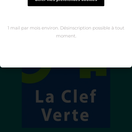
A DÉCOUVRIR
L'Eden Blue pool bar
La Roseraie terrasse bar lounge
Brunch à Bormes
1 mail par mois environ. Désinscription possible à tout
moment.
NOS LABELS