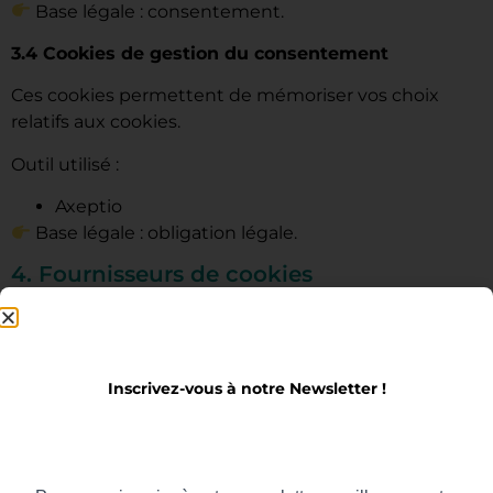
Base légale : consentement.
3.4 Cookies de gestion du consentement
Ces cookies permettent de mémoriser vos choix
relatifs aux cookies.
Outil utilisé :
Axeptio
Base légale : obligation légale.
4. Fournisseurs de cookies
Le site utilise environ
12 fournisseurs
répartis dans
plusieurs catégories :
publicité ;
Inscrivez-vous à notre Newsletter !
fonctionnalités ;
diffusion de contenu ;
automatisation marketing ;
gestion du consentement.